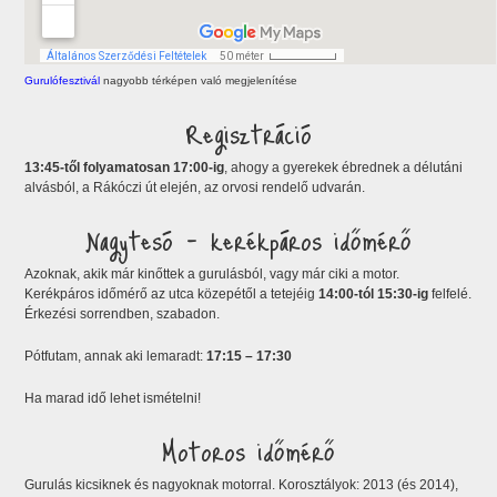
Gurulófesztivál
nagyobb térképen való megjelenítése
Regisztráció
13:45-től folyamatosan 17:00-ig
, ahogy a gyerekek ébrednek a délutáni
alvásból, a Rákóczi út elején, az orvosi rendelő udvarán.
Nagytesó – kerékpáros időmérő
Azoknak, akik már kinőttek a gurulásból, vagy már ciki a motor.
Kerékpáros időmérő az utca közepétől a tetejéig
14:00-tól 15:30-ig
felfelé.
Érkezési sorrendben, szabadon.
Pótfutam, annak aki lemaradt:
17:15 – 17:30
Ha marad idő lehet ismételni!
Motoros időmérő
Gurulás kicsiknek és nagyoknak motorral. Korosztályok: 2013 (és 2014),