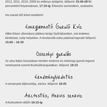
2012, 2011, 2010, 2009 és oldboys (oldgirls). Időpont:
15:40-től
fél
percenként folyamatosan,
17:10-ig
. Érkezési sorrendben, szabadon.
Ha marad idő lehet ismételni!
Energiamentő Guruló Kvíz
Attila Kilenc állomásos játékos túrája Győrújbaráton, sok érdekes
kérdéssel, szép helyeken. A résztvevők extra jutalmat kapnak! Időpont:
15:00 – 16:30
Össznépi gurulás
Az utca teljes hosszában minden motoros és máshogy guruló legurul
reményeink szerint fesztiválhangulatban. Időpont:
18:15
Eredményhirdetés
A versenyek díjkiosztója, záróra. Időpont:
18:45
Arcfestés, Hervis szerviz
A Koleszterin-dűlőn
18:15-ig