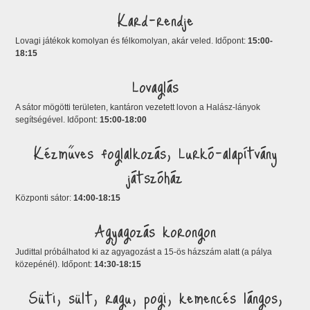
Kard-rendje
Lovagi játékok komolyan és félkomolyan, akár veled. Időpont:
15:00-
18:15
Lovaglás
A sátor mögötti területen, kantáron vezetett lovon a Halász-lányok
segítségével. Időpont:
15:00-18:00
Kézműves foglalkozás, Lurkó-alapítvány
játszóház
Központi sátor:
14:00-18:15
Agyagozás korongon
Judittal próbálhatod ki az agyagozást a 15-ös házszám alatt (a pálya
közepénél). Időpont:
14:30-18:15
Süti, sült, ragu, pogi, kemencés lángos,