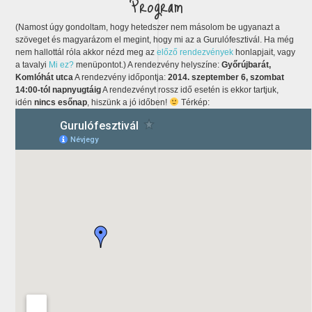
Program
(Namost úgy gondoltam, hogy hetedszer nem másolom be ugyanazt a
szöveget és magyarázom el megint, hogy mi az a Gurulófesztivál. Ha még
nem hallottál róla akkor nézd meg az
előző rendezvények
honlapjait, vagy
a tavalyi
Mi ez?
menüpontot.) A rendezvény helyszíne:
Győrújbarát,
Komlóhát utca
A rendezvény időpontja:
2014. szeptember 6, szombat
14:00-tól napnyugtáig
A rendezvényt rossz idő esetén is ekkor tartjuk,
idén
nincs esőnap
, hiszünk a jó időben!
Térkép: