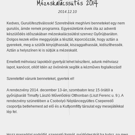
Mézeskalácssütés 2014
2014.12.10
Kedves, Gurulófesztiválosok! Szeretnélek meghívni benneteket egy nem
gurulós, ámde remek programra. Egyesületünk évek óta az adventi
készülődés időszakában mézeskalácssütést szervez Győrújbaráton.
Dolgos kezek előre meggyúrják a tésztát, kiporciózzák, hogy aztán a
gyerekek, meg a szülők kinyújthassák, kiszaggathassák, kidíszíthessék.
Aztán a helyszínen ki is sütjük a mézeskalit.
Emellett méhviasz lapokból gyertyát lehet készíteni, adunk méhviasz
lapot, kanócot, ollót! Idén az óvónénik segítik a kézműves foglalkozást!
Szeretettel várunk benneteket, gyertek el!
A rendezvény 2014. december 13-án, szombaton lesz 15 órától a
győrújbaráti Timaffy László Művelődési Otthonban (Liszt Ferenc u. 9.). A
rendezvény szünetében a Csobolyó Néptáncegyüttes Cseperedő
csoportja betlehemest ad elő és a Kuttyomfitty társulat egy mesejátékkal
lép fel.
Hozz magaddal sodrófát, szaggató formát, nyújtódeszkát ha tudsz, na meg