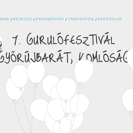
GRAM
NEVEZÉS
EREDMÉNYEK
TÁMOGATÓK
KAPCSOLAT
7. GURULÓFESZTIVÁL
GYŐRÚJBARÁT, KOMLÓSÁG