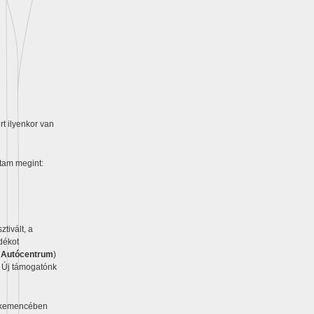
t ilyenkor van
ltam megint:
sztivált, a
ndékot
r Autócentrum
)
t. Új támogatónk
s kemencében