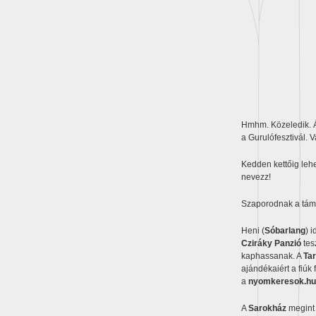
Hmhm. Közeledik. Á
a Gurulófesztivál. 
Kedden kettőig leh
nevezz!
Szaporodnak a tám
Heni (
Sóbarlang
) 
Cziráky Panzió
tes
kaphassanak. A
Tar
ajándékaiért a fiúk 
a
nyomkeresok.hu
A
Sarokház
megint 