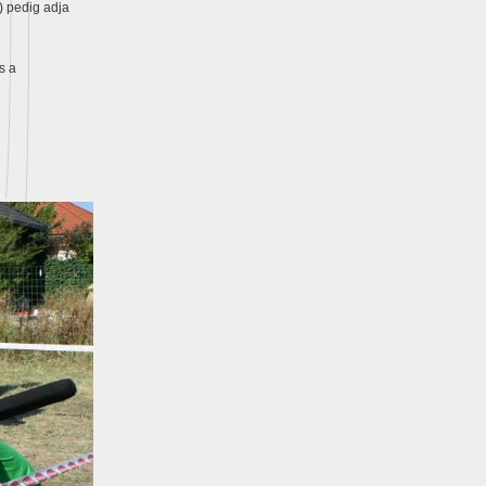
) pedig adja
s a