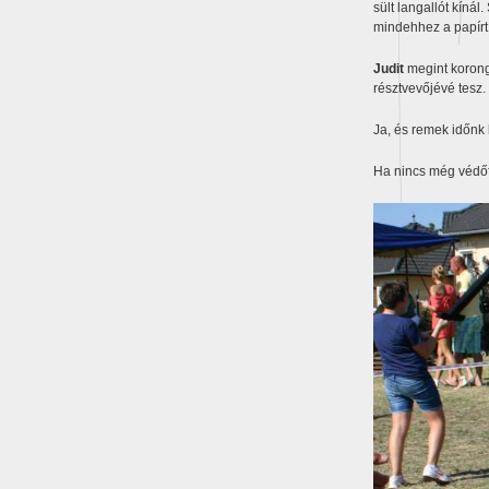
sült langallót kínál. 
mindehhez a papírt
Judit
megint korongo
résztvevőjévé tesz.
Ja, és remek időnk 
Ha nincs még védőfe