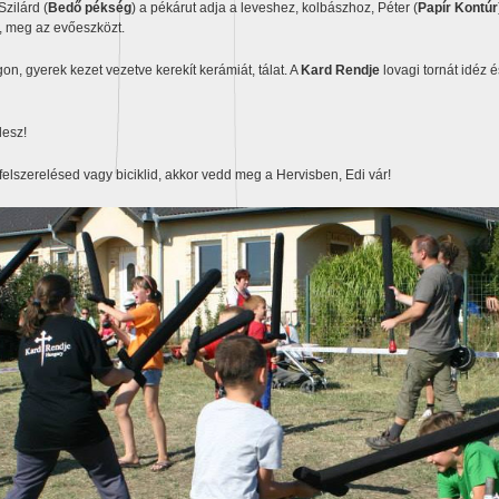
Szilárd (
Bedő pékség
) a pékárut adja a leveshez, kolbászhoz, Péter (
Papír Kontúr
, meg az evőeszközt.
n, gyerek kezet vezetve kerekít kerámiát, tálat. A
Kard Rendje
lovagi tornát idéz é
lesz!
lszerelésed vagy biciklid, akkor vedd meg a Hervisben, Edi vár!