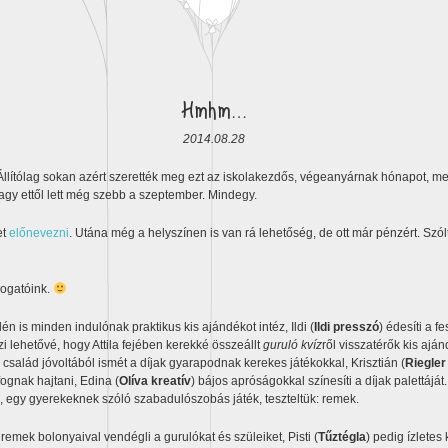
Hmhm…
2014.08.28
llítólag sokan azért szerették meg ezt az iskolakezdős, végeanyárnak hónapot, mer
Vagy ettől lett még szebb a szeptember. Mindegy.
et
előnevezni
. Utána még a helyszínen is van rá lehetőség, de ott már pénzért. Szó
ogatóink.
idén is minden indulónak praktikus kis ajándékot intéz, Ildi (
Ildi presszó
) édesíti a fe
zi lehetővé, hogy Attila fejében kerekké összeállt
guruló kvíz
ről visszatérők kis ajá
család jóvoltából ismét a díjak gyarapodnak kerekes játékokkal, Krisztián (
Riegle
fognak hajtani, Edina (
Olíva kreatív
) bájos apróságokkal színesíti a díjak palettájá
, egy gyerekeknek szóló szabadulószobás játék, teszteltük: remek.
remek bolonyaival vendégli a gurulókat és szüleiket, Pisti (
Tűztégla
) pedig ízlete